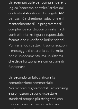
Un esempio utile per comprendere la 
logica “processo-centrica” arriva dal 
contesto statunitense. Le regole AML 
per casinò richiedono l’adozione e il 
mantenimento di un programma di 
compliance scritto, con un sistema di 
controlli interni, figure responsabili, 
formazione e verifiche indipendenti. 
Pur variando i dettagli tra giurisdizioni, 
il messaggio è chiaro: la conformità 
non è un documento, ma un sistema 
che deve funzionare e dimostrare di 
funzionare.
Un secondo ambito critico è la 
comunicazione commerciale. 
Nei mercati regolamentati, advertising 
e promozioni devono rispettare 
standard sempre più stringenti, con 
meccanismi di revisione interna e 