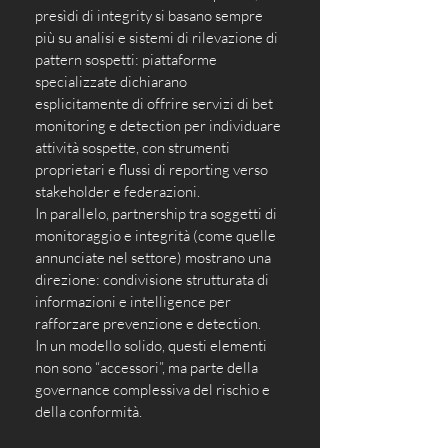
presìdi di integrity si basano sempre 
più su analisi e sistemi di rilevazione di 
pattern sospetti: piattaforme 
specializzate dichiarano 
esplicitamente di offrire servizi di bet 
monitoring e detection per individuare 
attività sospette, con strumenti 
proprietari e flussi di reporting verso 
stakeholder e federazioni. 
In parallelo, partnership tra soggetti di 
monitoraggio e integrità (come quelle 
annunciate nel settore) mostrano una 
direzione: condivisione strutturata di 
informazioni e intelligence per 
rafforzare prevenzione e detection. 
In un modello solido, questi elementi 
non sono “accessori”, ma parte della 
governance complessiva del rischio e 
della conformità.