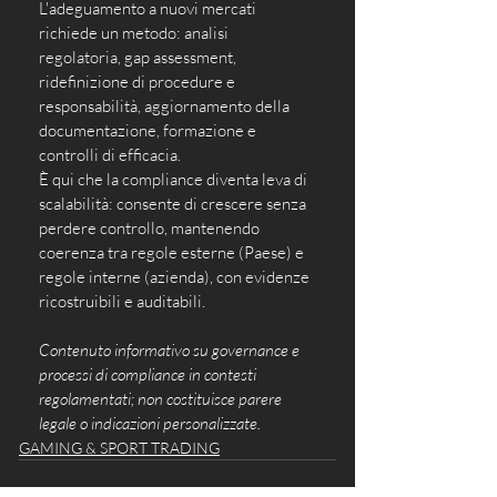
L'adeguamento a nuovi mercati 
richiede un metodo: analisi 
regolatoria, gap assessment, 
ridefinizione di procedure e 
responsabilità, aggiornamento della 
documentazione, formazione e 
controlli di efficacia. 
È qui che la compliance diventa leva di 
scalabilità: consente di crescere senza 
perdere controllo, mantenendo 
coerenza tra regole esterne (Paese) e 
regole interne (azienda), con evidenze 
ricostruibili e auditabili.
Contenuto informativo su governance e 
processi di compliance in contesti 
regolamentati; non costituisce parere 
legale o indicazioni personalizzate.
GAMING & SPORT TRADING