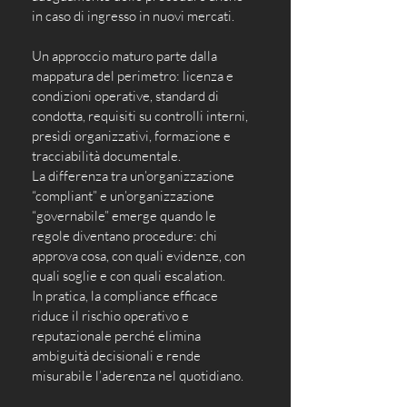
in caso di ingresso in nuovi mercati.
Un approccio maturo parte dalla 
mappatura del perimetro: licenza e 
condizioni operative, standard di 
condotta, requisiti su controlli interni, 
presìdi organizzativi, formazione e 
tracciabilità documentale. 
La differenza tra un’organizzazione 
“compliant” e un’organizzazione 
“governabile” emerge quando le 
regole diventano procedure: chi 
approva cosa, con quali evidenze, con 
quali soglie e con quali escalation. 
In pratica, la compliance efficace 
riduce il rischio operativo e 
reputazionale perché elimina 
ambiguità decisionali e rende 
misurabile l’aderenza nel quotidiano.