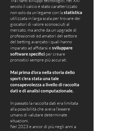
Tra i tanti sviluppi tecnologici, nel XXI 
secolo il calcio è stato caratterizzato 
non solo da un legame con la 
statistica
utilizzata in larga scala per trovare dei 
giocatori di valore sconosciuti al 
mercato, ma anche da un upgrade di 
professionisti ed amatori del settore 
del betting avanzato i quali hanno 
imparato ad affidarsi e 
sviluppare 
software specifici
 per creare 
pronostici sempre più accurati.
Mai prima d’ora nella storia dello 
sport c’era stata una tale 
consapevolezza a livello di raccolta 
dati e di analisi computazionale.
In passato la raccolta dati era limitata 
alla possibilità che aveva l’essere 
umano di valutare determinate 
situazioni.
Nel 2023 e ancor di più negli anni a 