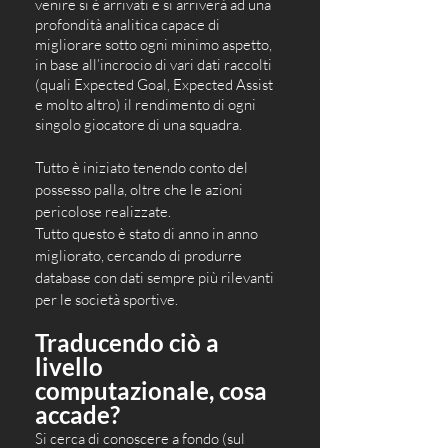
venire si è arrivati e si arriverà ad una 
profondità analitica capace di 
migliorare sotto ogni minimo aspetto, 
in base all’incrocio di vari dati raccolti 
(quali Expected Goal, Expected Assist 
e molto altro) il rendimento di ogni 
singolo giocatore di una squadra.
Tutto è iniziato tenendo conto del 
possesso palla, oltre che le azioni 
pericolose realizzate.
Tutto questo è stato di anno in anno 
migliorato, cercando di produrre 
database con dati sempre più rilevanti 
per le società sportive.
Traducendo ciò a 
livello 
computazionale, cosa 
accade?
Si cerca di conoscere a fondo (sul 