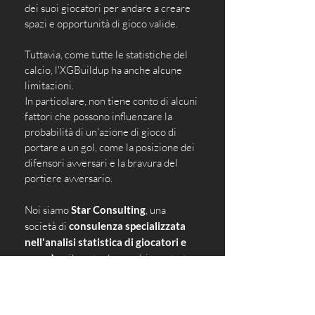
dei suoi giocatori per andare a creare 
spazi e opportunità di gioco valide.
Tuttavia, come tutte le statistiche del 
calcio, l'XGBuildup ha anche alcune 
limitazioni.
In particolare, non tiene conto di alcuni 
fattori che possono influenzare la 
probabilità di un'azione di gioco di 
portare a un gol, come la posizione dei 
difensori avversari e la bravura del 
portiere avversario. 
Noi siamo 
Star Consulting
, una 
società di 
consulenza specializzata 
nell'analisi statistica di giocatori e 
squadre
; il nostro lavoro è incentrato 
sulla consulenza e sulla riduzione al 
minimo dei rischi nel processo 
decisionale nel mondo del calcio 