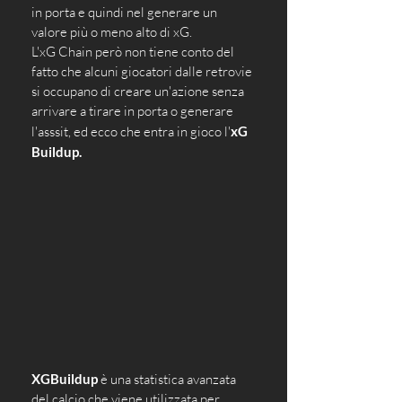
in porta e quindi nel generare un 
valore più o meno alto di xG.
L'xG Chain però non tiene conto del 
fatto che alcuni giocatori dalle retrovie 
si occupano di creare un'azione senza 
arrivare a tirare in porta o generare 
l'asssit, ed ecco che entra in gioco l'
xG 
Buildup.
XGBuildup
 è una statistica avanzata 
del calcio che viene utilizzata per 