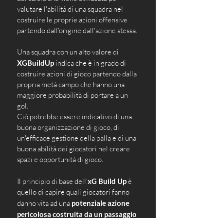
valutare l'abilità di una squadra nel 
costruire le proprie azioni offensive 
partendo dall'origine dall'azione stessa.
Una squadra con un alto valore di 
XGBuildUp
 indica che è in grado di 
costruire azioni di gioco partendo dalla 
propria metà campo che hanno una 
maggiore probabilità di portare a un 
gol. 
Ciò potrebbe essere indicativo di una 
buona organizzazione di gioco, di 
un'efficace gestione della palla e di una 
buona abilità dei giocatori nel creare 
spazi e opportunità di gioco.
Il principio di base dell'
xG Build Up
 è 
quello di capire quali giocatori fanno 
danno vita ad una 
potenziale azione 
pericolosa costruita da un passaggio