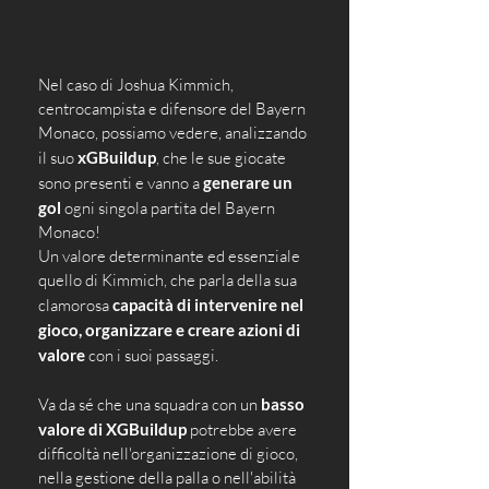
Nel caso di Joshua Kimmich, 
centrocampista e difensore del Bayern 
Monaco, possiamo vedere, analizzando 
il suo 
xGBuildup
, che le sue giocate 
sono presenti e vanno a 
generare un 
gol
 ogni singola partita del Bayern 
Monaco!
Un valore determinante ed essenziale 
quello di Kimmich, che parla della sua 
clamorosa 
capacità di intervenire nel 
gioco, organizzare e creare azioni di 
valore
 con i suoi passaggi.
Va da sé che una squadra con un 
basso 
valore di XGBuildup
 potrebbe avere 
difficoltà nell'organizzazione di gioco, 
nella gestione della palla o nell'abilità 