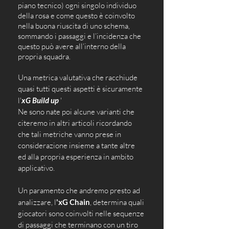
piano tecnico) ogni singolo individuo 
della rosa e come questo è coinvolto 
nella buona riuscita di uno schema, 
sommando i passaggi e l’incidenza che 
questo può avere all’interno della 
propria squadra. 
Una metrica valutativa che racchiude 
quasi tutti questi aspetti è sicuramente 
l'
xG Build up
 '
Ne sono nate poi alcune varianti che 
citeremo in altri articoli ricordando 
che tali metriche vanno prese in 
considerazione insieme a tante altre 
ed alla propria esperienza in ambito 
applicativo.
Un paramento che andremo presto ad 
analizzare, l
'xG Chain
, 
determina quali 
giocatori sono coinvolti nelle sequenze 
di passaggi che terminano con un tiro 