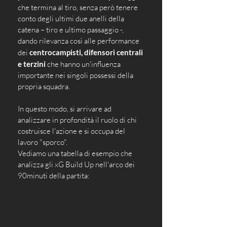
che termina al tiro, senza però tenere 
conto degli ultimi due anelli della 
catena – tiro e ultimo passaggio -, 
dando rilevanza così alle performance 
dei 
centrocampisti, difensori centrali 
e terzini
 che hanno un'influenza 
importante nei singoli possessi della 
propria squadra. 
In questo modo, si arrivare ad 
analizzare in profondità il ruolo di chi 
costruisce l'azione e si occupa del 
lavoro "sporco".
Vediamo una tabella di esempio che 
analizza gli xG Build Up nell'arco dei 
90minuti della partita: