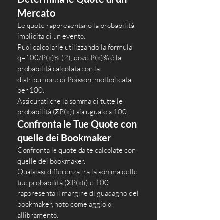
Mercato
Le quote rappresentano la probabilità 
implicita di un evento. 
Puoi calcolarle utilizzando la formula 
q=100/P(x)% (2), dove P(x)% è la 
probabilità calcolata con la 
distribuzione di Poisson, moltiplicata 
per 100. 
Assicurati che la somma di tutte le 
probabilità (ΣP(x)) sia uguale a 100.
Confronta le Tue Quote con 
quelle dei Bookmaker
Confronta le quote da te calcolate con 
quelle dei bookmaker. 
Qualsiasi differenza tra la somma delle 
tue probabilità (ΣP(x)i) e 100 
rappresenta il margine di guadagno del 
bookmaker, noto come aggio o 
allibramento. 