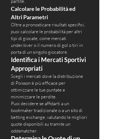
partite.
Calcolare le Probabilità ed 
Altri Parametri
Oltre a pronosticare risultati specifici, 
puoi calcolare le probabilità per altri 
tipi di giocate, come mercati 
under/over o il numero di gol o tiri in 
porta di un singolo giocatore.
Identifica i Mercati Sportivi 
Appropriati
Scegli i mercati dove la distribuzione 
di Poisson è più efficace per 
ottimizzare le tue puntate e 
minimizzare le perdite. 
Puoi decidere se affidarti a un 
bookmaker tradizionale o a un sito di 
betting exchange, valutando le migliori 
quote disponibili su tramite un 
oddsmatcher.
Determina le Quote di un 