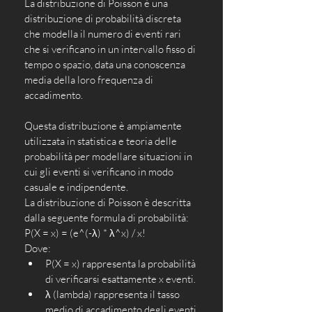
La distribuzione di Poisson è una 
distribuzione di probabilità discreta 
che modella il numero di eventi rari 
che si verificano in un intervallo fisso di 
tempo o spazio, data una conoscenza 
media della loro frequenza di 
accadimento. 
Questa distribuzione è ampiamente 
utilizzata in statistica e teoria delle 
probabilità per modellare situazioni in 
cui gli eventi si verificano in modo 
casuale e indipendente.
La distribuzione di Poisson è descritta 
dalla seguente formula di probabilità: 
P(X = x) = (e^(-λ) * λ^x) / x!
Dove:
P(X = x) rappresenta la probabilità 
di verificarsi esattamente x eventi.
λ (lambda) rappresenta il tasso 
medio di accadimento degli eventi 