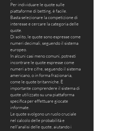
Per individuare le quote sulle 
piattaforme di betting, è facile. 
Basta selezionare la competizione di 
interesse e cercare la categoria delle 
quote. 
Di solito, le quote sono espresse come 
numeri decimali, seguendo il sistema 
europeo.
In alcuni casi meno comuni, potresti 
incontrare le quote espresse come 
numeri a tre cifre, seguendo il sistema 
americano, o in forma frazionaria, 
come le quote britanniche. È 
importante comprendere il sistema di 
quote utilizzato su una piattaforma 
specifica per effettuare giocate 
informate.
Le quote svolgono un ruolo cruciale 
nel calcolo delle probabilità e 
nell'analisi delle quote, aiutando i 