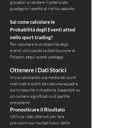
giocatori a valutare il potenziale 
guadagno rispetto al rischio assunto.
Sai come calcolare le 
Probabilità degli Eventi attesi 
nello sport trading?
Per calcolare le probabilità degli 
eventi utilizzando la distribuzione di 
Poisson, segui questi passaggi:
Ottenere i Dati Storici
Inizia calcolando una media dei punti 
realizzati e subiti da ciascuna squadra, 
sia in casa che in trasferta, basandoti su 
un numero significativo di partite 
precedenti.
Pronosticare il Risultato
Utilizza i dati ottenuti per fare 
previsioni sui risultati futuri delle 