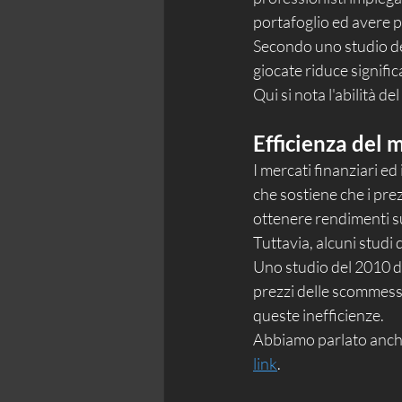
portafoglio ed avere p
Secondo uno studio del
giocate riduce signifi
Qui si nota l'abilità de
Efficienza del 
I mercati finanziari ed 
che sostiene che i prez
ottenere rendimenti su
Tuttavia, alcuni studi
Uno studio del 2010 d
prezzi delle scommesse
queste inefficienze. 
Abbiamo parlato anche 
link
.