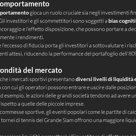
 comportamento
omportamento
 gioca un ruolo cruciale sia negli investimenti fin
i investitori e gli scommettitori sono soggetti a 
bias cogniti
'ancoraggio e l'effetto disposizione, che possono portare a deci
mente i rendimenti. 
'eccesso di fiducia porta gli investitori a sottovalutare i risch
nti attesi, riducendo la performance del portafoglio dell'80
fondità del mercato
i che i mercati sportivi presentano 
diversi livelli di liquidità
à con cui gli operatori possono entrare e uscire dalle posizioni
ad esempio, le azioni delle grandi società tendono ad avere 
rispetto a quelle delle piccole imprese. 
ommesse sportive, gli eventi popolari come le partite di calci
ornei di tennis del Grande Slam offrono una maggiore liquidi