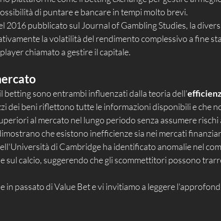
ossibilità di puntare e bancare in tempi molto brevi.
 2016 pubblicato sul Journal of Gambling Studies, la diversi
cativamente la volatilità del rendimento complessivo a fine st
l player chiamato a gestire il capitale.
mercato
il betting sono entrambi influenzati dalla teoria dell'
efficien
zi dei beni riflettono tutte le informazioni disponibili e che n
periori al mercato nel lungo periodo senza assumere rischi a
 dimostrano che esistono inefficienze sia nei mercati finanzia
ell'Università di Cambridge ha identificato anomalie nel co
 sul calcio, suggerendo che gli scommettitori possono trarre
in passato di Value Bet e vi invitiamo a leggere l'approfond