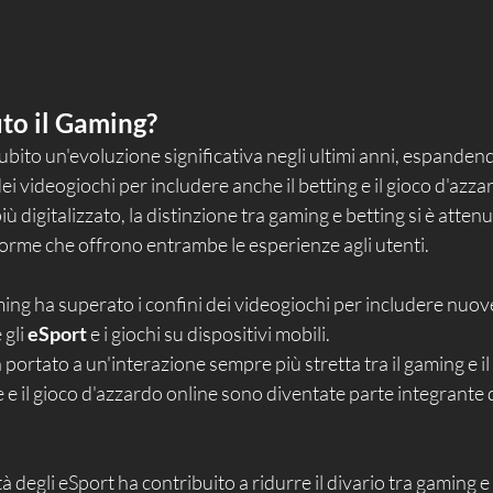
to il Gaming?
subito un'evoluzione significativa negli ultimi anni, espandendo
i videogiochi per includere anche il betting e il gioco d'azzar
digitalizzato, la distinzione tra gaming e betting si è attenu
forme che offrono entrambe le esperienze agli utenti. 
aming ha superato i confini dei videogiochi per includere nuov
gli 
eSport
 e i giochi su dispositivi mobili. 
ortato a un'interazione sempre più stretta tra il gaming e il 
e il gioco d'azzardo online sono diventate parte integrante 
 degli eSport ha contribuito a ridurre il divario tra gaming e 