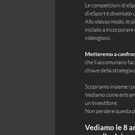
Le competizioni di eSpo
di eSport è diventato u
Allo stesso modo, le p
iniziato a incorporare 
videogioco.
Metteremo a confr
che li accomunano face
chiave della strategia 
Scopriamo insieme i pu
Vediamo come entrambi 
un investitore. 
Non perdere questa p
Vediamo le 8 an