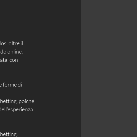
si oltre il 
do online. 
ata, con 
e forme di 
betting, poiché 
dell'esperienza 
betting. 